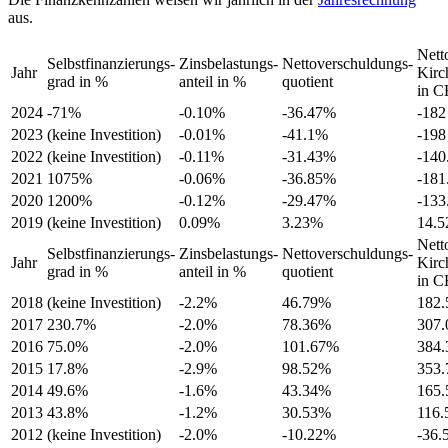
aus.
Nett
Selbstfinanzierungs-
Zinsbelastungs-
Nettoverschuldungs-
Jahr
Kirc
grad in %
anteil in %
quotient
in 
2024
-71%
-0.10%
-36.47%
-182
2023
(keine Investition)
-0.01%
-41.1%
-198
2022
(keine Investition)
-0.11%
-31.43%
-140
2021
1075%
-0.06%
-36.85%
-181
2020
1200%
-0.12%
-29.47%
-133
2019
(keine Investition)
0.09%
3.23%
14.5
Nett
Selbstfinanzierungs-
Zinsbelastungs-
Nettoverschuldungs-
Jahr
Kirc
grad in %
anteil in %
quotient
in 
2018
(keine Investition)
-2.2%
46.79%
182.
2017
230.7%
-2.0%
78.36%
307.
2016
75.0%
-2.0%
101.67%
384.
2015
17.8%
-2.9%
98.52%
353.
2014
49.6%
-1.6%
43.34%
165.
2013
43.8%
-1.2%
30.53%
116.
2012
(keine Investition)
-2.0%
-10.22%
-36.