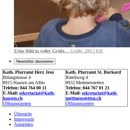
Zeige Bild in voller Größe…
Größe: 200.5 KB
Newsletter abonnieren
Kath. Pfarramt Herz Jesu
Kath. Pfarramt St. Burkard
Bifangstrasse 4
Rüteliweg 4
8915 Hausen am Albis
8932 Mettmenstetten
Telefon: 044 764 00 11
Telefon: 044 767 01 21
E-Mail:
sekretariat@kath-
E-Mail:
sekretariat@kath-
hausen.ch
mettmenstetten.ch
Öffnungszeiten
Öffnungszeiten
Übersicht
Impressum
Anmelden