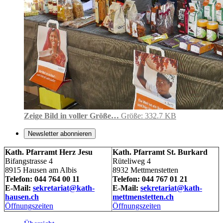
Zeige Bild in voller Größe…
Größe: 332.7 KB
Newsletter abonnieren
Kath. Pfarramt Herz Jesu
Kath. Pfarramt St. Burkard
Bifangstrasse 4
Rüteliweg 4
8915 Hausen am Albis
8932 Mettmenstetten
Telefon: 044 764 00 11
Telefon: 044 767 01 21
E-Mail:
sekretariat@kath-
E-Mail:
sekretariat@kath-
hausen.ch
mettmenstetten.ch
Öffnungszeiten
Öffnungszeiten