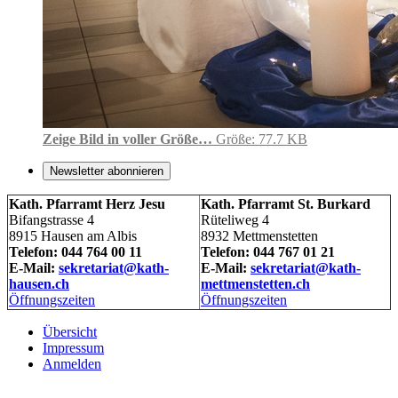
Zeige Bild in voller Größe…
Größe: 77.7 KB
Newsletter abonnieren
Kath. Pfarramt Herz Jesu
Kath. Pfarramt St. Burkard
Bifangstrasse 4
Rüteliweg 4
8915 Hausen am Albis
8932 Mettmenstetten
Telefon: 044 764 00 11
Telefon: 044 767 01 21
E-Mail:
sekretariat@kath-
E-Mail:
sekretariat@kath-
hausen.ch
mettmenstetten.ch
Öffnungszeiten
Öffnungszeiten
Übersicht
Impressum
Anmelden