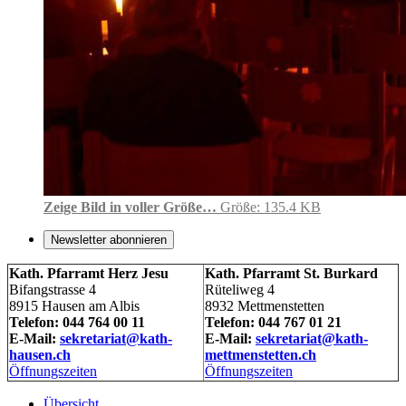
Zeige Bild in voller Größe…
Größe: 135.4 KB
Newsletter abonnieren
Kath. Pfarramt Herz Jesu
Kath. Pfarramt St. Burkard
Bifangstrasse 4
Rüteliweg 4
8915 Hausen am Albis
8932 Mettmenstetten
Telefon: 044 764 00 11
Telefon: 044 767 01 21
E-Mail:
sekretariat@kath-
E-Mail:
sekretariat@kath-
hausen.ch
mettmenstetten.ch
Öffnungszeiten
Öffnungszeiten
Übersicht