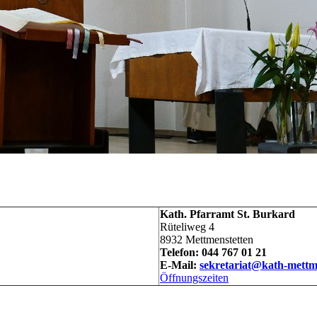
Kath. Pfarramt St. Burkard
Rüteliweg 4
8932 Mettmenstetten
Telefon: 044 767 01 21
E-Mail:
sekretariat@kath-mettm
Öffnungszeiten