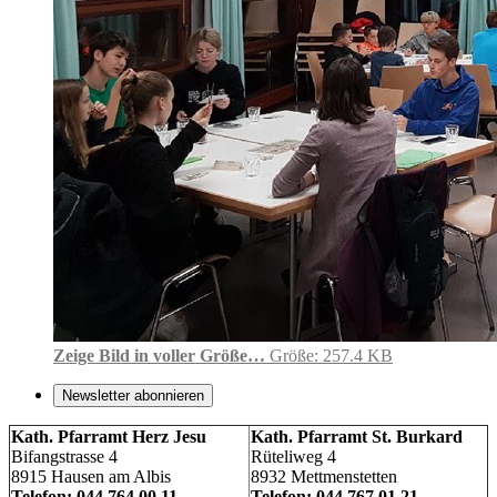
Zeige Bild in voller Größe…
Größe: 257.4 KB
Newsletter abonnieren
Kath. Pfarramt Herz Jesu
Kath. Pfarramt St. Burkard
Bifangstrasse 4
Rüteliweg 4
8915 Hausen am Albis
8932 Mettmenstetten
Telefon: 044 764 00 11
Telefon: 044 767 01 21