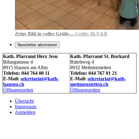
Zeige Bild in voller Größe…
Größe: 86.9 KB
Newsletter abonnieren
Kath. Pfarramt Herz Jesu
Kath. Pfarramt St. Burkard
Bifangstrasse 4
Rüteliweg 4
8915 Hausen am Albis
8932 Mettmenstetten
Telefon: 044 764 00 11
Telefon: 044 767 01 21
E-Mail:
sekretariat@kath-
E-Mail:
sekretariat@kath-
hausen.ch
mettmenstetten.ch
Öffnungszeiten
Öffnungszeiten
Übersicht
Impressum
Anmelden