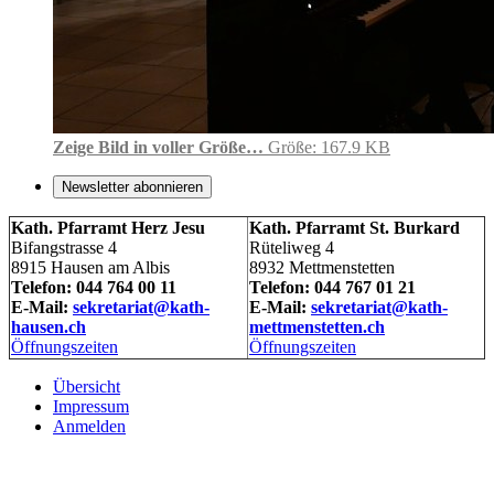
Zeige Bild in voller Größe…
Größe: 167.9 KB
Newsletter abonnieren
Kath. Pfarramt Herz Jesu
Kath. Pfarramt St. Burkard
Bifangstrasse 4
Rüteliweg 4
8915 Hausen am Albis
8932 Mettmenstetten
Telefon: 044 764 00 11
Telefon: 044 767 01 21
E-Mail:
sekretariat@kath-
E-Mail:
sekretariat@kath-
hausen.ch
mettmenstetten.ch
Öffnungszeiten
Öffnungszeiten
Übersicht
Impressum
Anmelden