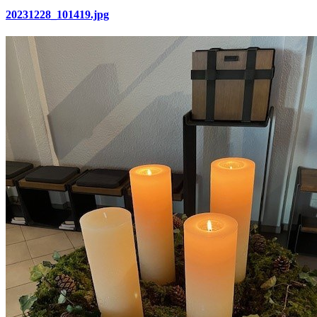
20231228_101419.jpg