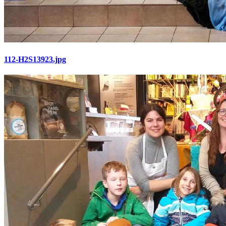
112-H2S13923.jpg