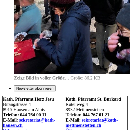
Zeige Bild in voller Größe…
Größe: 86.2 KB
Newsletter abonnieren
Kath. Pfarramt Herz Jesu
Kath. Pfarramt St. Burkard
Bifangstrasse 4
Rüteliweg 4
8915 Hausen am Albis
8932 Mettmenstetten
Telefon: 044 764 00 11
Telefon: 044 767 01 21
E-Mail:
sekretariat@kath-
E-Mail:
sekretariat@kath-
hausen.ch
mettmenstetten.ch