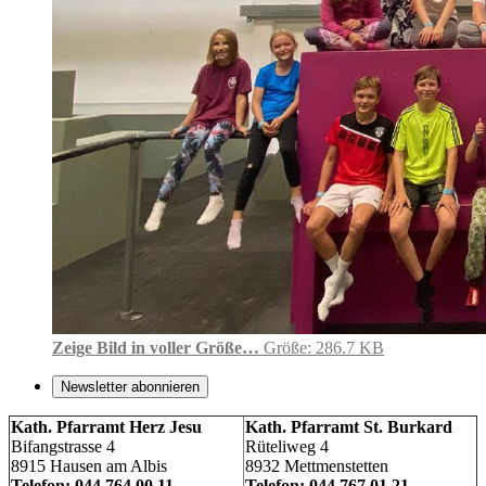
Zeige Bild in voller Größe…
Größe: 286.7 KB
Newsletter abonnieren
Kath. Pfarramt Herz Jesu
Kath. Pfarramt St. Burkard
Bifangstrasse 4
Rüteliweg 4
8915 Hausen am Albis
8932 Mettmenstetten
Telefon: 044 764 00 11
Telefon: 044 767 01 21