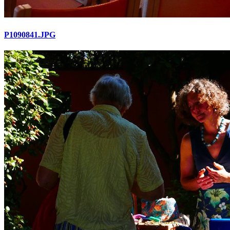
P1090841.JPG