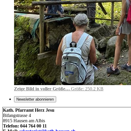
Zeige Bild in voller Größe…
Größe: 250.2 KB
Newsletter abonnieren
Kath. Pfarramt Herz Jesu
Bifangstrasse 4
8915 Hausen am Albis
Telefon: 044 764 00 11