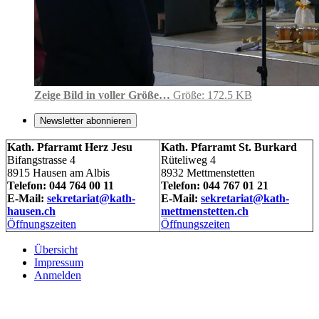
Zeige Bild in voller Größe…
Größe: 172.5 KB
Newsletter abonnieren
Kath. Pfarramt Herz Jesu
Kath. Pfarramt St. Burkard
Bifangstrasse 4
Rüteliweg 4
8915 Hausen am Albis
8932 Mettmenstetten
Telefon: 044 764 00 11
Telefon: 044 767 01 21
E-Mail:
sekretariat@kath-
E-Mail:
sekretariat@kath-
hausen.ch
mettmenstetten.ch
Öffnungszeiten
Öffnungszeiten
Übersicht
Impressum
Anmelden