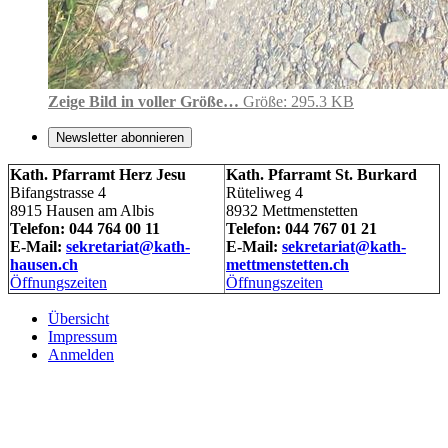
Zeige Bild in voller Größe…
Größe: 295.3 KB
Newsletter abonnieren
Kath. Pfarramt Herz Jesu
Kath. Pfarramt St. Burkard
Bifangstrasse 4
Rüteliweg 4
8915 Hausen am Albis
8932 Mettmenstetten
Telefon: 044 764 00 11
Telefon: 044 767 01 21
E-Mail:
sekretariat@kath-
E-Mail:
sekretariat@kath-
hausen.ch
mettmenstetten.ch
Öffnungszeiten
Öffnungszeiten
Übersicht
Impressum
Anmelden