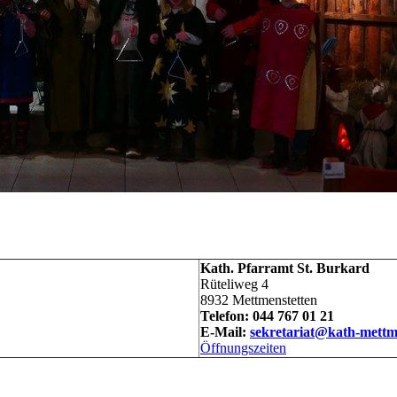
Kath. Pfarramt St. Burkard
Rüteliweg 4
8932 Mettmenstetten
Telefon: 044 767 01 21
E-Mail:
sekretariat@kath-mettm
Öffnungszeiten