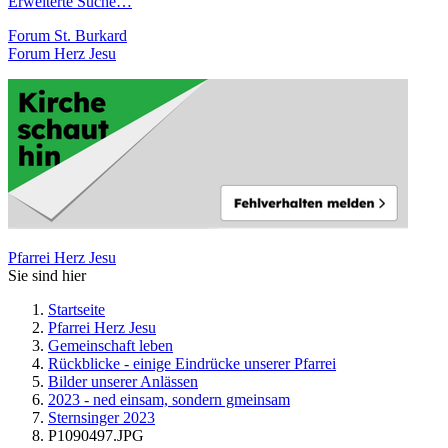
Erweiterte Suche…
Forum St. Burkard
Forum Herz Jesu
Pfarrei Herz Jesu
Sie sind hier
Startseite
Pfarrei Herz Jesu
Gemeinschaft leben
Rückblicke - einige Eindrücke unserer Pfarrei
Bilder unserer Anlässen
2023 - ned einsam, sondern gmeinsam
Sternsinger 2023
P1090497.JPG