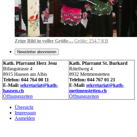
Zeige Bild in voller Größe…
Größe: 254.7 KB
Newsletter abonnieren
Kath. Pfarramt Herz Jesu
Kath. Pfarramt St. Burkard
Bifangstrasse 4
Rüteliweg 4
8915 Hausen am Albis
8932 Mettmenstetten
Telefon: 044 764 00 11
Telefon: 044 767 01 21
E-Mail:
sekretariat@kath-
E-Mail:
sekretariat@kath-
hausen.ch
mettmenstetten.ch
Öffnungszeiten
Öffnungszeiten
Übersicht
Impressum
Anmelden