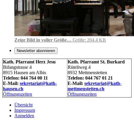
Zeige Bild in voller Größe…
Größe: 204.4 KB
Newsletter abonnieren
Kath. Pfarramt Herz Jesu
Kath. Pfarramt St. Burkard
Bifangstrasse 4
Rüteliweg 4
8915 Hausen am Albis
8932 Mettmenstetten
Telefon: 044 764 00 11
Telefon: 044 767 01 21
E-Mail:
sekretariat@kath-
E-Mail:
sekretariat@kath-
hausen.ch
mettmenstetten.ch
Öffnungszeiten
Öffnungszeiten
Übersicht
Impressum
Anmelden