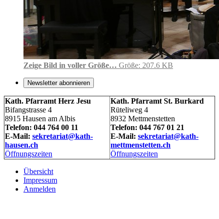
Zeige Bild in voller Größe…
Größe: 207.6 KB
Newsletter abonnieren
Kath. Pfarramt Herz Jesu
Kath. Pfarramt St. Burkard
Bifangstrasse 4
Rüteliweg 4
8915 Hausen am Albis
8932 Mettmenstetten
Telefon: 044 764 00 11
Telefon: 044 767 01 21
E-Mail:
sekretariat@kath-
E-Mail:
sekretariat@kath-
hausen.ch
mettmenstetten.ch
Öffnungszeiten
Öffnungszeiten
Übersicht
Impressum
Anmelden