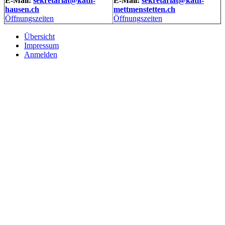
E-Mail:
sekretariat@kath-
E-Mail:
sekretariat@kath-
hausen.ch
mettmenstetten.ch
Öffnungszeiten
Öffnungszeiten
Übersicht
Impressum
Anmelden