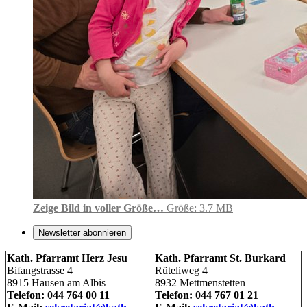
Zeige Bild in voller Größe…
Größe: 3.7 MB
Newsletter abonnieren
Kath. Pfarramt Herz Jesu
Kath. Pfarramt St. Burkard
Bifangstrasse 4
Rüteliweg 4
8915 Hausen am Albis
8932 Mettmenstetten
Telefon: 044 764 00 11
Telefon: 044 767 01 21