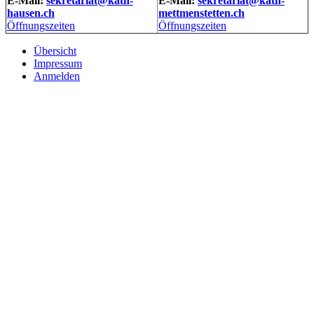
E-Mail:
sekretariat@kath-
E-Mail:
sekretariat@kath-
hausen.ch
mettmenstetten.ch
Öffnungszeiten
Öffnungszeiten
Übersicht
Impressum
Anmelden