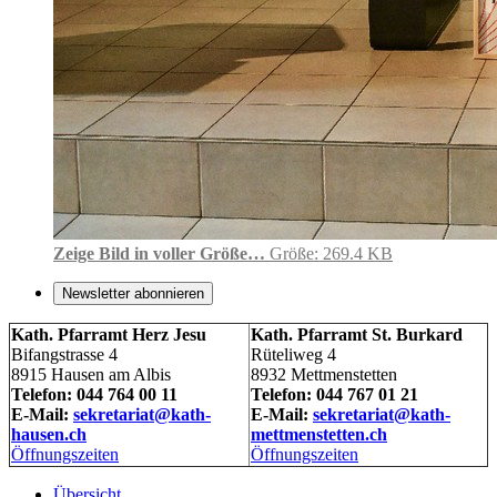
Zeige Bild in voller Größe…
Größe: 269.4 KB
Newsletter abonnieren
Kath. Pfarramt Herz Jesu
Kath. Pfarramt St. Burkard
Bifangstrasse 4
Rüteliweg 4
8915 Hausen am Albis
8932 Mettmenstetten
Telefon: 044 764 00 11
Telefon: 044 767 01 21
E-Mail:
sekretariat@kath-
E-Mail:
sekretariat@kath-
hausen.ch
mettmenstetten.ch
Öffnungszeiten
Öffnungszeiten
Übersicht