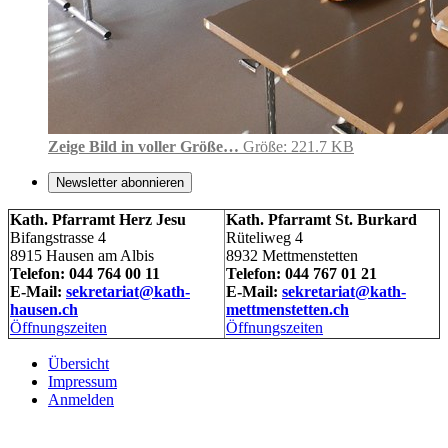
Zeige Bild in voller Größe…
Größe: 221.7 KB
Newsletter abonnieren
Kath. Pfarramt Herz Jesu
Kath. Pfarramt St. Burkard
Bifangstrasse 4
Rüteliweg 4
8915 Hausen am Albis
8932 Mettmenstetten
Telefon: 044 764 00 11
Telefon: 044 767 01 21
E-Mail:
sekretariat@kath-
E-Mail:
sekretariat@kath-
hausen.ch
mettmenstetten.ch
Öffnungszeiten
Öffnungszeiten
Übersicht
Impressum
Anmelden