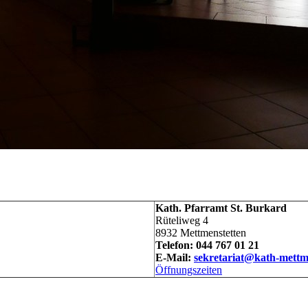
Kath. Pfarramt St. Burkard
Rüteliweg 4
8932 Mettmenstetten
Telefon: 044 767 01 21
E-Mail:
sekretariat@kath-mettm
Öffnungszeiten