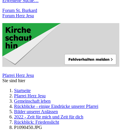
Erweiterte Suche…
Forum St. Burkard
Forum Herz Jesu
Pfarrei Herz Jesu
Sie sind hier
Startseite
Pfarrei Herz Jesu
Gemeinschaft leben
Rückblicke - einige Eindrücke unserer Pfarrei
Bilder unserer Anlässen
2022 - Zeit für mich und Zeit für dich
Rückblick: Friedenslicht
P1090450.JPG