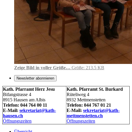
Zeige Bild in voller Größe…
Größe: 213.5 KB
Newsletter abonnieren
Kath. Pfarramt Herz Jesu
Kath. Pfarramt St. Burkard
Bifangstrasse 4
Rüteliweg 4
8915 Hausen am Albis
8932 Mettmenstetten
Telefon: 044 764 00 11
Telefon: 044 767 01 21
E-Mail:
sekretariat@kath-
E-Mail:
sekretariat@kath-
hausen.ch
mettmenstetten.ch
Öffnungszeiten
Öffnungszeiten
Übersicht