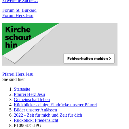
Erweiterte Suche…
Forum St. Burkard
Forum Herz Jesu
Pfarrei Herz Jesu
Sie sind hier
Startseite
Pfarrei Herz Jesu
Gemeinschaft leben
Rückblicke - einige Eindrücke unserer Pfarrei
Bilder unserer Anlässen
2022 - Zeit für mich und Zeit für dich
Rückblick: Friedenslicht
P1090475.JPG