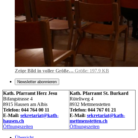
Zeige Bild in voller Größe…
Größe: 197.9 KB
Newsletter abonnieren
Kath. Pfarramt Herz Jesu
Kath. Pfarramt St. Burkard
Bifangstrasse 4
Rüteliweg 4
8915 Hausen am Albis
8932 Mettmenstetten
Telefon: 044 764 00 11
Telefon: 044 767 01 21
E-Mail:
sekretariat@kath-
E-Mail:
sekretariat@kath-
hausen.ch
mettmenstetten.ch
Öffnungszeiten
Öffnungszeiten
Übersicht