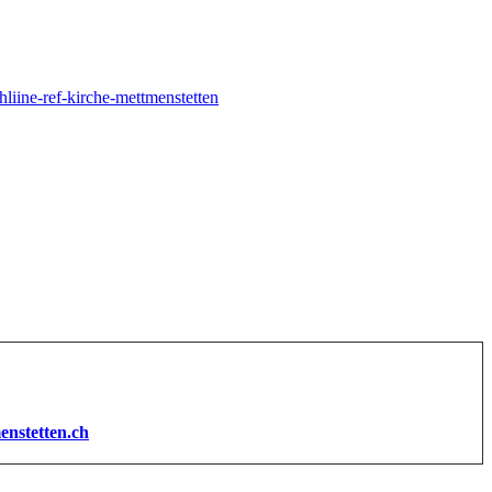
liine-ref-kirche-mettmenstetten
enstetten.ch