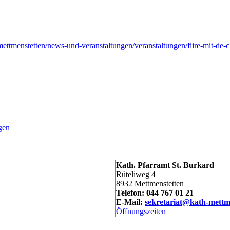
ettmenstetten/news-und-veranstaltungen/veranstaltungen/fiire-mit-de-ch
gen
Kath. Pfarramt St. Burkard
Rüteliweg 4
8932 Mettmenstetten
Telefon: 044 767 01 21
E-Mail:
sekretariat@kath-mettm
Öffnungszeiten