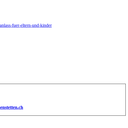
nlass-fuer-eltern-und-kinder
enstetten.ch