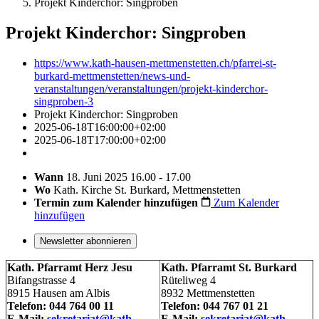
Projekt Kinderchor: Singproben
Projekt Kinderchor: Singproben
https://www.kath-hausen-mettmenstetten.ch/pfarrei-st-
burkard-mettmenstetten/news-und-
veranstaltungen/veranstaltungen/projekt-kinderchor-
singproben-3
Projekt Kinderchor: Singproben
2025-06-18T16:00:00+02:00
2025-06-18T17:00:00+02:00
Wann
18. Juni 2025 16.00 - 17.00
Wo
Kath. Kirche St. Burkard, Mettmenstetten
Termin zum Kalender hinzufügen
Zum Kalender
hinzufügen
Newsletter abonnieren
Kath. Pfarramt Herz Jesu
Kath. Pfarramt St. Burkard
Bifangstrasse 4
Rüteliweg 4
8915 Hausen am Albis
8932 Mettmenstetten
Telefon: 044 764 00 11
Telefon: 044 767 01 21
E-Mail:
sekretariat@kath-
E-Mail:
sekretariat@kath-