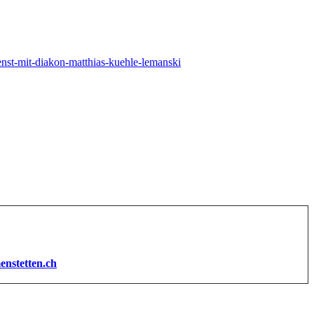
enst-mit-diakon-matthias-kuehle-lemanski
enstetten.ch